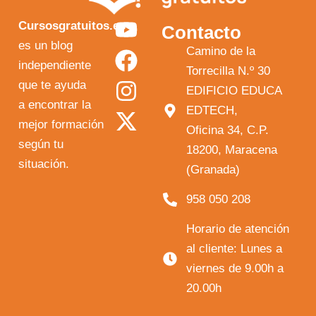
Y
F
I
X
Cursosgratuitos.es
Contacto
o
a
n
-
es un blog
Camino de la
independiente
u
c
s
t
Torrecilla N.º 30
que te ayuda
t
e
t
w
EDIFICIO EDUCA
a encontrar la
EDTECH,
u
b
a
i
mejor formación
Oficina 34, C.P.
b
o
g
t
según tu
18200, Maracena
e
o
r
t
situación.
(Granada)
k
a
e
958 050 208
m
r
Horario de atención
al cliente: Lunes a
viernes de 9.00h a
20.00h