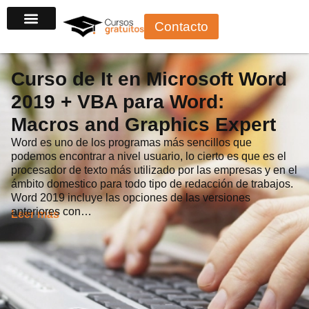
Ir
Contacto
al
contenido
Curso de It en Microsoft Word
2019 + VBA para Word:
Macros and Graphics Expert
Word es uno de los programas más sencillos que
podemos encontrar a nivel usuario, lo cierto es que es el
procesador de texto más utilizado por las empresas y en el
ámbito domestico para todo tipo de redacción de trabajos.
Word 2019 incluye las opciones de las versiones
anteriores con…
Leer más