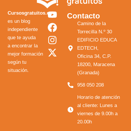
Y
F
I
X
Cursosgratuitos.es
Contacto
o
a
n
-
es un blog
Camino de la
independiente
u
c
s
t
Torrecilla N.º 30
que te ayuda
t
e
t
w
EDIFICIO EDUCA
a encontrar la
EDTECH,
u
b
a
i
mejor formación
Oficina 34, C.P.
b
o
g
t
según tu
18200, Maracena
e
o
r
t
situación.
(Granada)
k
a
e
958 050 208
m
r
Horario de atención
al cliente: Lunes a
viernes de 9.00h a
20.00h