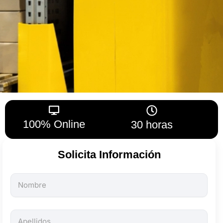
100% Online
30 horas
Solicita Información
Todos
los
campos
son