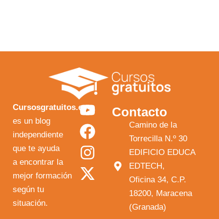
Y
F
I
X
Cursosgratuitos.es
Contacto
o
a
n
-
es un blog
Camino de la
independiente
u
c
s
t
Torrecilla N.º 30
que te ayuda
t
e
t
w
EDIFICIO EDUCA
a encontrar la
EDTECH,
u
b
a
i
mejor formación
Oficina 34, C.P.
b
o
g
t
según tu
18200, Maracena
e
o
r
t
situación.
(Granada)
k
a
e