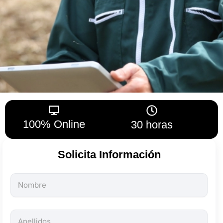
100% Online
30 horas
Solicita Información
Todos
los
campos
son