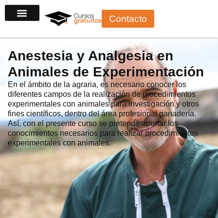
Ir
Contacto
al
contenido
Anestesia y Analgesia en
Animales de Experimentación
En el ámbito de la agraria, es necesario conocer los
diferentes campos de la realización de procedimientos
experimentales con animales para investigación y otros
fines científicos, dentro del área profesional ganadería.
Así, con el presente curso se pretende aportar los
conocimientos necesarios para realizar procedimientos
experimentales con animales.