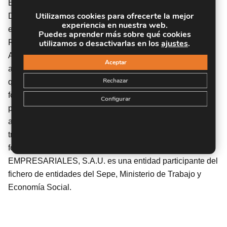
Experimentales con Animales, regulado en el Real
Utilizamos cookies para ofrecerte la mejor
Decreto RD 983/2013, de 13 de diciembre, por el que se
experiencia en nuestra web.
establece el Certificado de Profesionalidad AGAN0212
Puedes aprender más sobre qué cookies
utilizamos o desactivarlas en los
ajustes
.
Realización de Procedimientos Experimentales con
Animales para Investigación y Otros Fines Científicos. De
Aceptar
acuerdo a la Instrucción de 22 de marzo de 2022, por la
Rechazar
que se determinan los criterios de admisión de la
formación aportada por las personas solicitantes de
Configurar
participación en el procedimiento de evaluación y
acreditación de competencias profesionales adquiridas a
través de la experiencia laboral o vías no formales de
formación. INSTITUTO EUROPEO DE ESTUDIOS
EMPRESARIALES, S.A.U. es una entidad participante del
fichero de entidades del Sepe, Ministerio de Trabajo y
Economía Social.