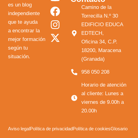
o
a
n
-
es un blog
Camino de la
independiente
u
c
s
t
Torrecilla N.º 30
que te ayuda
t
e
t
w
EDIFICIO EDUCA
a encontrar la
EDTECH,
u
b
a
i
mejor formación
Oficina 34, C.P.
b
o
g
t
según tu
18200, Maracena
e
o
r
t
situación.
(Granada)
k
a
e
958 050 208
m
r
Horario de atención
al cliente: Lunes a
viernes de 9.00h a
20.00h
Aviso legal
Política de privacidad
Política de cookies
Glosario