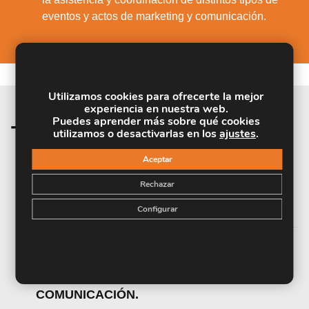
2.
eventos y actos de marketing y comunicación.
Utilizamos cookies para ofrecerte la mejor
experiencia en nuestra web.
Puedes aprender más sobre qué cookies
Temario de la materia
utilizamos o desactivarlas en los
ajustes
.
Aceptar
UNIDAD DIDÁCTICA 1. PROTOCOLO Y
Rechazar
COMUNICACIÓN PERSONAL Y
CORPORATIVA.
Configurar
UNIDAD DIDÁCTICA 2. CEREMONIAL DE
ACTOS Y EVENTOS DE MARKETING Y
COMUNICACIÓN.