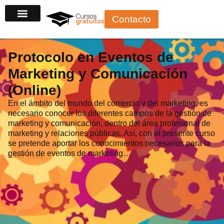
Ir
Contacto
al
contenido
Protocolo en Eventos de
Marketing y Comunicación
(Online)
En el ámbito del mundo del comercio y del marketing, es
necesario conocer los diferentes campos de la gestión de
marketing y comunicación, dentro del área profesional de
marketing y relaciones públicas. Así, con el presente curso
se pretende aportar los conocimientos necesarios para la
gestión de eventos de marketing…
Leer más