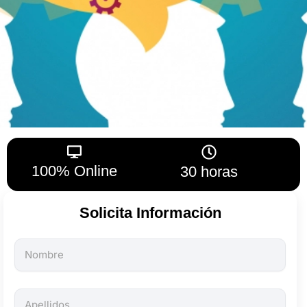
100% Online
30 horas
Solicita Información
Todos
los
campos
son