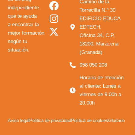
o
a
n
-
Camino de la
independiente
u
c
s
t
Torrecilla N.º 30
que te ayuda
t
e
t
w
EDIFICIO EDUCA
a encontrar la
EDTECH,
u
b
a
i
mejor formación
Oficina 34, C.P.
b
o
g
t
según tu
18200, Maracena
e
o
r
t
situación.
(Granada)
k
a
e
958 050 208
m
r
Horario de atención
al cliente: Lunes a
viernes de 9.00h a
20.00h
Aviso legal
Política de privacidad
Política de cookies
Glosario