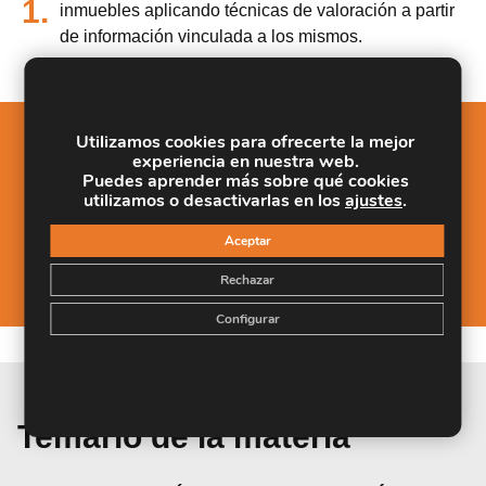
1.
inmuebles aplicando técnicas de valoración a partir
de información vinculada a los mismos.
Utilizamos cookies para ofrecerte la mejor
experiencia en nuestra web.
Salidas Profesionales
Puedes aprender más sobre qué cookies
utilizamos o desactivarlas en los
ajustes
.
Estimar el valor o renta de distintos tipos de
1.
inmuebles aplicando técnicas de valoración a
Aceptar
partir de información vinculada a los mismos.
Rechazar
Configurar
Temario de la materia