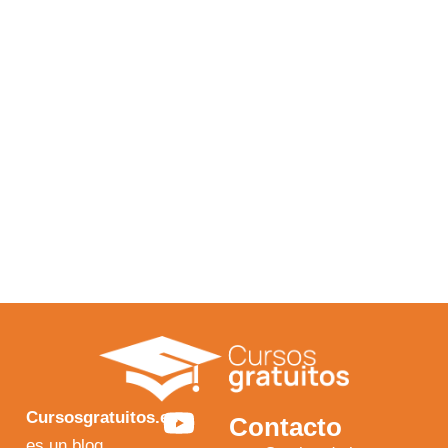
Y
F
I
X
Cursosgratuitos.es
Contacto
es un blog