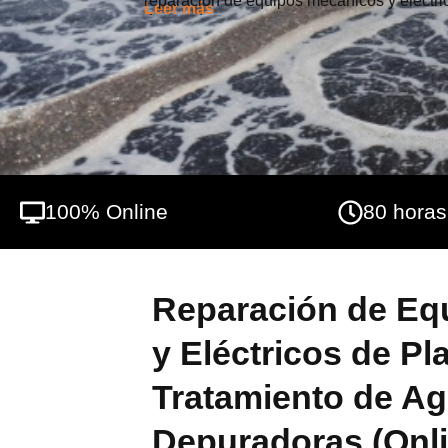
reparación de equipos mecánicos y eléctri
Leer más
depuradoras.
100% Online
80 horas
Reparación de Eq
y Eléctricos de Pl
Tratamiento de Ag
Depuradoras (Onli