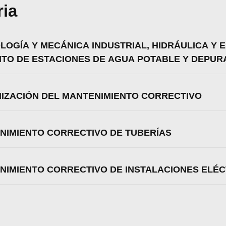
ria
zamos cookies para ofrecerte la mejor experiencia en nuestr
OLOGÍA Y MECÁNICA INDUSTRIAL, HIDRÁULICA Y 
aprender más sobre qué cookies utilizamos o desactivarla
NTO DE ESTACIONES DE AGUA POTABLE Y DEPU
ajustes
.
Aceptar
Rechazar
Configurar
NIZACIÓN DEL MANTENIMIENTO CORRECTIVO
ENIMIENTO CORRECTIVO DE TUBERÍAS
ENIMIENTO CORRECTIVO DE INSTALACIONES ELÉ