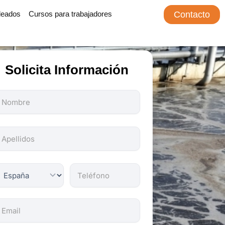
leados
Cursos para trabajadores
Contacto
Solicita Información
odos
os
ampos
on
bligatorios.