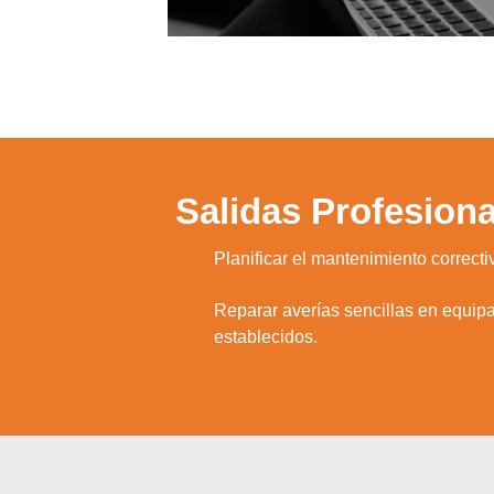
Salidas Profesiona
1.
Planificar el mantenimiento correcti
Reparar averías sencillas en equip
2.
establecidos.