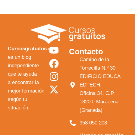
Y
F
I
X
Cursosgratuitos.es
Contacto
o
a
n
-
es un blog
Camino de la
independiente
u
c
s
t
Torrecilla N.º 30
que te ayuda
t
e
t
w
EDIFICIO EDUCA
a encontrar la
EDTECH,
u
b
a
i
mejor formación
Oficina 34, C.P.
b
o
g
t
según tu
18200, Maracena
e
o
r
t
situación.
(Granada)
k
a
e
958 050 208
m
r