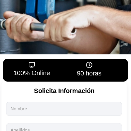
100% Online
90 horas
Solicita Información
Todos
los
campos
son