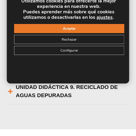
Utilizamos cookies para ofrecerte la mejor
AGUAS RESIDUALES
experiencia en nuestra web.
Puedes aprender más sobre qué cookies
utilizamos o desactivarlas en los
ajustes
.
UNIDAD DIDÁCTICA 7. LÍNEA DE LODOS
Aceptar
DE UNA EDAR
Rechazar
Configurar
UNIDAD DIDÁCTICA 8. LÍNEA DE AIRE DE
UNA EDAR
UNIDAD DIDÁCTICA 9. RECICLADO DE
AGUAS DEPURADAS