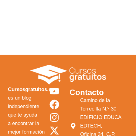
Y
F
I
X
Cursosgratuitos.es
Contacto
o
a
n
-
es un blog
Camino de la
independiente
u
c
s
t
Torrecilla N.º 30
que te ayuda
t
e
t
w
EDIFICIO EDUCA
a encontrar la
EDTECH,
u
b
a
i
mejor formación
Oficina 34, C.P.