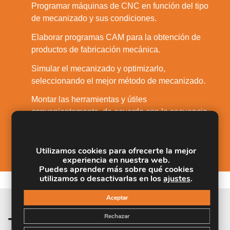
Programar máquinas de CNC en función del tipo
2.
de mecanizado y sus condiciones.
Elaborar programas CAM para la obtención de
3.
productos de fabricación mecánica.
Simular el mecanizado y optimizarlo,
4.
seleccionando el mejor método de mecanizado.
Montar las herramientas y útiles
convenientemente, de acuerdo con la secuencia
5.
de operaciones programada y comprobar su
estado de operatividad.
Utilizamos cookies para ofrecerte la mejor
experiencia en nuestra web.
Puedes aprender más sobre qué cookies
utilizamos o desactivarlas en los
ajustes
.
Aceptar
Rechazar
Temario de la materia