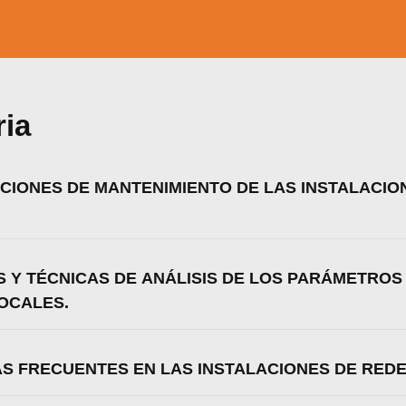
ria
ACIONES DE MANTENIMIENTO DE LAS INSTALACIO
S Y TÉCNICAS DE ANÁLISIS DE LOS PARÁMETROS
OCALES.
ÍAS FRECUENTES EN LAS INSTALACIONES DE RED
zamos cookies para ofrecerte la mejor experiencia en nuestr
aprender más sobre qué cookies utilizamos o desactivarla
ajustes
.