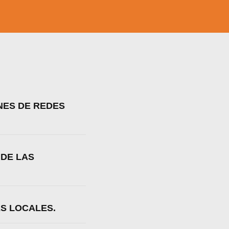
NES DE REDES
 DE LAS
ES LOCALES.
a web.
s en los