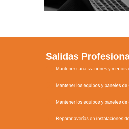
Salidas Profesiona
1.
Mantener canalizaciones y medios de
2.
Mantener los equipos y paneles de c
3.
Mantener los equipos y paneles de c
4.
Reparar averías en instalaciones de