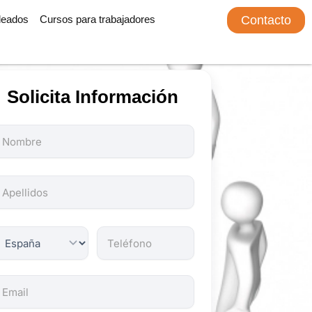
leados
Cursos para trabajadores
Contacto
Solicita Información
odos
os
ampos
on
bligatorios.