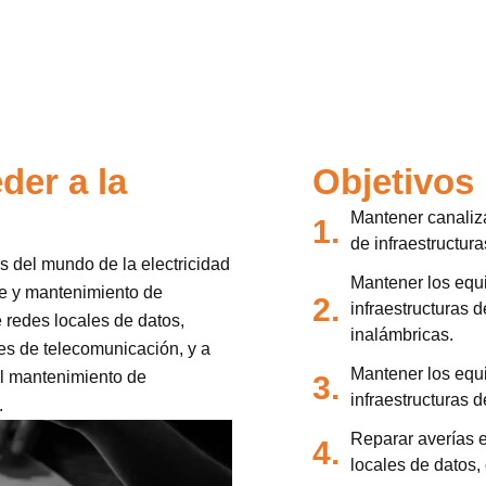
der a la
Objetivos
Mantener canaliz
1.
de infraestructur
es del mundo de la electricidad
Mantener los equ
je y mantenimiento de
2.
infraestructuras 
e redes locales de datos,
inalámbricas.
nes de telecomunicación, y a
Mantener los equ
el mantenimiento de
3.
infraestructuras 
.
Reparar averías e
4.
locales de datos,