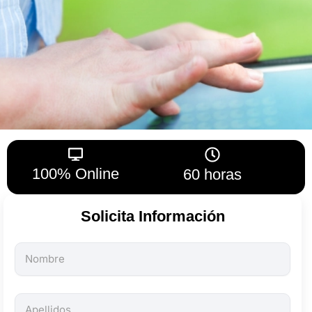
100% Online
60 horas
Solicita Información
Todos
los
campos
son