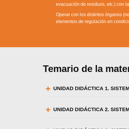
3.
evacuación de residuos, etc.) con l
Utili
Puedes 
Operar con los distintos órganos (ne
4.
elementos de regulación en condici
Temario de la mate
UNIDAD DIDÁCTICA 1. SIST
UNIDAD DIDÁCTICA 2. SIST