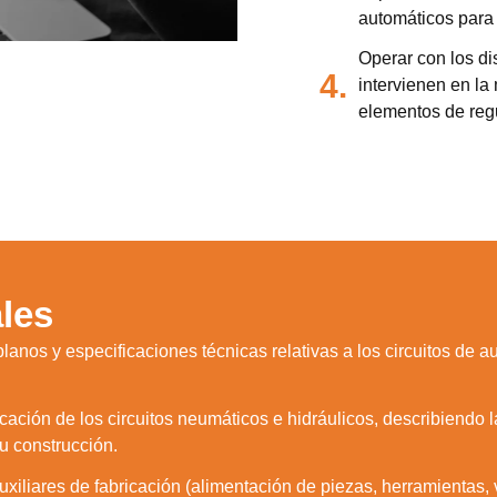
automáticos para 
Operar con los di
4.
intervienen en la
elementos de reg
les
 planos y especificaciones técnicas relativas a los circuitos de
licación de los circuitos neumáticos e hidráulicos, describiendo la
u construcción.
uxiliares de fabricación (alimentación de piezas, herramientas,