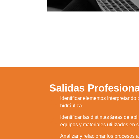
Salidas Profesiona
Identificar elementos Interpretando
1.
hidráulica.
Identificar las distintas áreas de ap
2.
equipos y materiales utilizados en s
Analizar y relacionar los procesos a