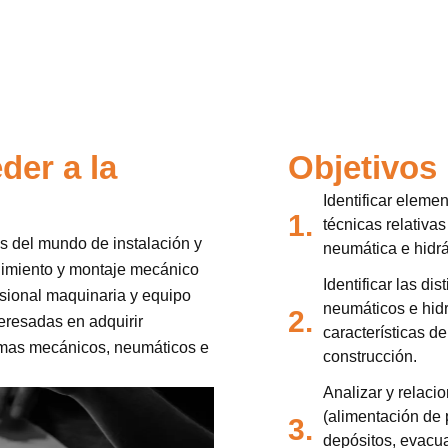
der a la
Objetivos
Identificar eleme
1.
técnicas relativa
es del mundo de instalación y
neumática e hidrá
imiento y montaje mecánico
Identificar las di
fesional maquinaria y equipo
neumáticos e hidr
2.
teresadas en adquirir
características de
emas mecánicos, neumáticos e
construcción.
Analizar y relaci
(alimentación de 
3.
depósitos, evacua