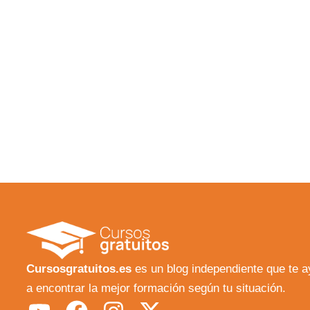
Cursosgratuitos.es
es un blog independiente que te 
a encontrar la mejor formación según tu situación.
Y
F
I
X