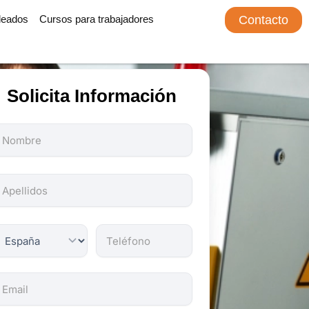
leados
Cursos para trabajadores
Contacto
Solicita Información
odos
os
ampos
on
bligatorios.