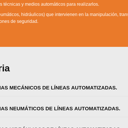
as técnicas y medios automáticos para realizarlos.
zamos cookies para ofrecerte la mejor experiencia en nuestr
aprender más sobre qué cookies utilizamos o desactivarla
umáticos, hidráulicos) que intervienen en la manipulación, trans
ajustes
.
ones de seguridad.
Aceptar
Rechazar
Configurar
ria
EMAS MECÁNICOS DE LÍNEAS AUTOMATIZADAS.
EMAS NEUMÁTICOS DE LÍNEAS AUTOMATIZADAS.