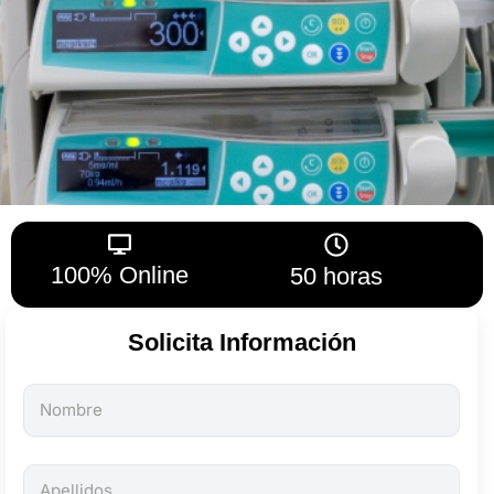
100% Online
50 horas
Solicita Información
Todos
los
campos
son