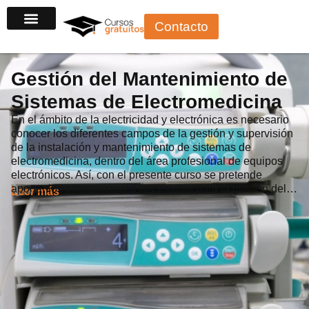
Ir
Contacto
al
contenido
Gestión del Mantenimiento de
Sistemas de Electromedicina
En el ámbito de la electricidad y electrónica es necesario
conocer los diferentes campos de la gestión y supervisión
de la instalación y mantenimiento de sistemas de
electromedicina, dentro del área profesional de equipos
electrónicos. Así, con el presente curso se pretende
aportar los conocimientos necesarios para la gestión del…
Leer más