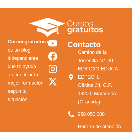
Y
F
I
X
Cursosgratuitos.es
Contacto
o
a
n
-
es un blog
Camino de la
independiente
u
c
s
t
Torrecilla N.º 30
que te ayuda
t
e
t
w
EDIFICIO EDUCA
a encontrar la
EDTECH,
u
b
a
i
mejor formación
Oficina 34, C.P.
b
o
g
t
según tu
18200, Maracena
e
o
r
t
situación.
(Granada)
k
a
e
958 050 208
m
r
Horario de atención