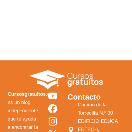
Y
F
I
X
Cursosgratuitos.es
Contacto
o
a
n
-
es un blog
Camino de la
independiente
u
c
s
t
Torrecilla N.º 30
que te ayuda
t
e
t
w
EDIFICIO EDUCA
a encontrar la
EDTECH,