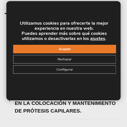
Temario de la materia
Utilizamos cookies para ofrecerte la mejor
experiencia en nuestra web.
UNIDAD DIDÁCTICA 1. DISEÑO DE
Puedes aprender más sobre qué cookies
utilizamos o desactivarlas en los
ajustes
.
PRÓTESIS CAPILARES.
Aceptar
UNIDAD DIDÁCTICA 2. APLICACIÓN DE
Rechazar
PRÓTESIS CAPILARES.
Configurar
UNIDAD DIDÁCTICA 3. INFORMACIÓN Y
ASESORAMIENTO TÉCNICO A CLIENTES
EN LA COLOCACIÓN Y MANTENIMIENTO
DE PRÓTESIS CAPILARES.