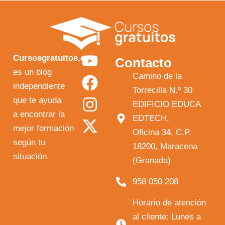
Y
F
I
X
Cursosgratuitos.es
Contacto
o
a
n
-
es un blog
Camino de la
independiente
u
c
s
t
Torrecilla N.º 30
que te ayuda
t
e
t
w
EDIFICIO EDUCA
a encontrar la
EDTECH,
u
b
a
i
mejor formación
Oficina 34, C.P.
b
o
g
t
según tu
18200, Maracena
e
o
r
t
situación.
(Granada)
k
a
e
958 050 208
m
r
Horario de atención
al cliente: Lunes a