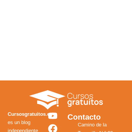
Y
F
I
X
Cursosgratuitos.es
Contacto
o
a
n
-
es un blog
Camino de la
independiente