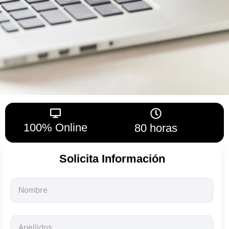
100% Online
80 horas
Solicita Información
Todos
los
campos
son