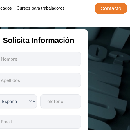
leados
Cursos para trabajadores
Contacto
Solicita Información
odos
os
ampos
on
bligatorios.