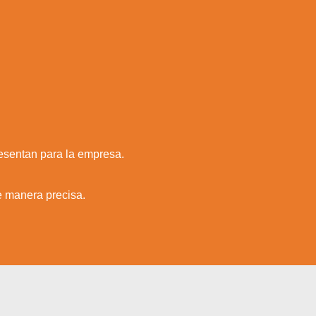
resentan para la empresa.
de manera precisa.
a web.
s en los