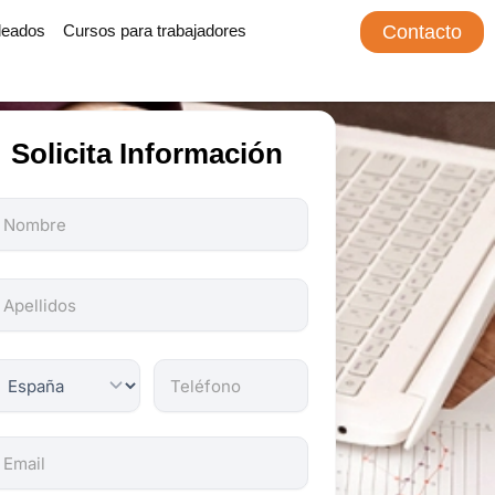
leados
Cursos para trabajadores
Contacto
Solicita Información
odos
os
ampos
on
bligatorios.