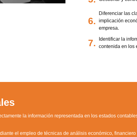
Diferenciar las c
6.
implicación econó
empresa.
Identificar la inf
7.
contenida en los 
les
orrectamente la información representada en los estados contable
diante el empleo de técnicas de análisis económico, financiero 