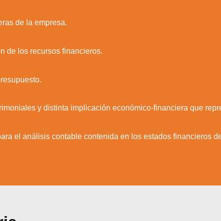
eras de la empresa.
n de los recursos financieros.
 presupuesto.
rimoniales y distinta implicación económico-financiera que rep
 para el análisis contable contenida en los estados financieros 
zamos cookies para ofrecerte la mejor experiencia en nuestr
aprender más sobre qué cookies utilizamos o desactivarla
ajustes
.