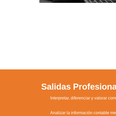
Salidas Profesiona
1.
Interpretar, diferenciar y valorar c
2.
Analizar la información contable me