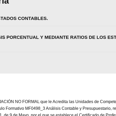
ria
Aceptar
Rechazar
Configurar
ESTADOS CONTABLES.
ISIS PORCENTUAL Y MEDIANTE RATIOS DE LOS ES
CIÓN NO FORMAL que le Acredita las Unidades de Competenc
dulo Formativo MF0498_3 Análisis Contable y Presupuestario, r
11, de 9 de Mayo, por el que se establece el Certificado de Pr