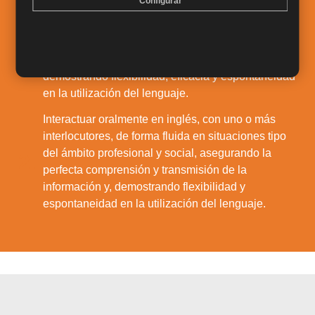
Configurar
situaciones tipo del ámbito profesional y social de
asistencia a la dirección, según las normas de
1.
cortesía adecuadas, asegurando la perfecta
transmisión de la información emitida y,
demostrando flexibilidad, eficacia y espontaneidad
en la utilización del lenguaje.
Interactuar oralmente en inglés, con uno o más
interlocutores, de forma fluida en situaciones tipo
del ámbito profesional y social, asegurando la
2.
perfecta comprensión y transmisión de la
información y, demostrando flexibilidad y
espontaneidad en la utilización del lenguaje.