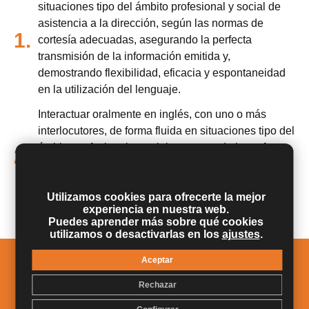
situaciones tipo del ámbito profesional y social de
asistencia a la dirección, según las normas de
1.
cortesía adecuadas, asegurando la perfecta
transmisión de la información emitida y,
demostrando flexibilidad, eficacia y espontaneidad
en la utilización del lenguaje.
Interactuar oralmente en inglés, con uno o más
interlocutores, de forma fluida en situaciones tipo del
ámbito profesional y social, asegurando la perfecta
2.
comprensión y transmisión de la información y,
demostrando flexibilidad y espontaneidad en la
Utilizamos cookies para ofrecerte la mejor
utilización del lenguaje.
experiencia en nuestra web.
Puedes aprender más sobre qué cookies
utilizamos o desactivarlas en los
ajustes
.
Aceptar
Salidas Profesionales
Rechazar
Expresarse oralmente en inglés con fluidez en