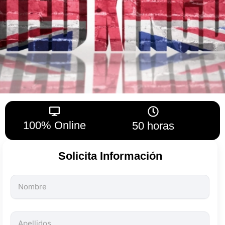
100% Online
50 horas
Solicita Información
Todos
los
campos
son