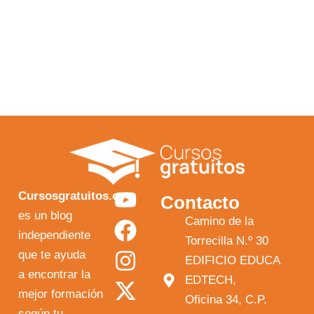
Y
F
I
X
Cursosgratuitos.es
Contacto
o
a
n
-
es un blog
Camino de la
independiente
u
c
s
t
Torrecilla N.º 30
que te ayuda
t
e
t
w
EDIFICIO EDUCA
a encontrar la
EDTECH,
u
b
a
i
mejor formación
Oficina 34, C.P.
b
o
g
t
según tu