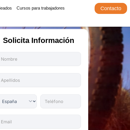
leados
Cursos para trabajadores
Contacto
Solicita Información
odos
os
ampos
on
bligatorios.