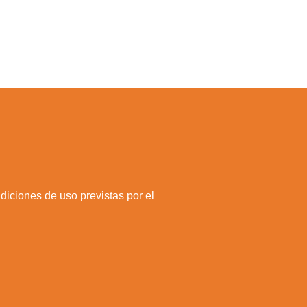
ndiciones de uso previstas por el
a web.
s en los