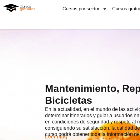
Ir
Cursos por sector
Cursos gratui
al
contenido
Mantenimiento, Rep
Bicicletas
En la actualidad, en el mundo de las activ
determinar itinerarios y guiar a usuarios e
en condiciones de seguridad y respeto al 
consiguiendo su satisfacción, la calidad del
curso podrá obtener toda la información nec
Leer más