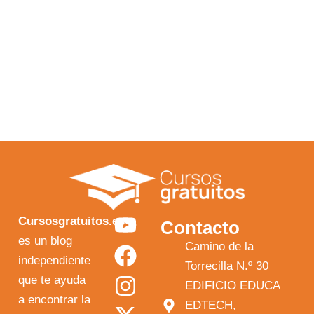
Y
F
I
X
Cursosgratuitos.es
Contacto
o
a
n
-
es un blog
Camino de la
independiente
u
c
s
t
Torrecilla N.º 30
que te ayuda
t
e
t
w
EDIFICIO EDUCA
a encontrar la
EDTECH,
u
b
a
i