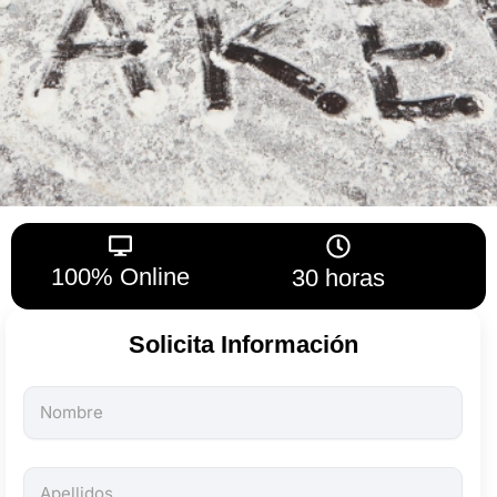
100% Online
30 horas
Solicita Información
Todos
los
campos
son