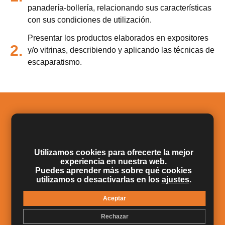
panadería-bollería, relacionando sus características
con sus condiciones de utilización.
Presentar los productos elaborados en expositores
2.
y/o vitrinas, describiendo y aplicando las técnicas de
escaparatismo.
Salidas Profesionales
Caracterizar los envases, materiales y maquinaria
necesaria para los procesos de envasado,
Utilizamos cookies para ofrecerte la mejor
1.
experiencia en nuestra web.
etiquetado/rotulado y embalaje de productos de
Puedes aprender más sobre qué cookies
panadería-bollería, relacionando sus
utilizamos o desactivarlas en los
ajustes
.
características con sus condiciones de utilización.
Aceptar
Presentar los productos elaborados en expositores
2.
y/o vitrinas, describiendo y aplicando las técnicas
Rechazar