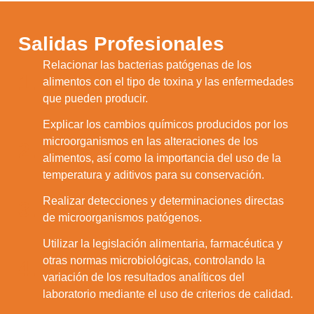
Salidas Profesionales
Relacionar las bacterias patógenas de los
1.
alimentos con el tipo de toxina y las enfermedades
que pueden producir.
Explicar los cambios químicos producidos por los
microorganismos en las alteraciones de los
2.
alimentos, así como la importancia del uso de la
Utilizamos cookies para ofrecerte la mejor
temperatura y aditivos para su conservación.
experiencia en nuestra web.
Puedes aprender más sobre qué cookies
Realizar detecciones y determinaciones directas
utilizamos o desactivarlas en los
ajustes
.
3.
de microorganismos patógenos.
Aceptar
Utilizar la legislación alimentaria, farmacéutica y
Rechazar
otras normas microbiológicas, controlando la
4.
variación de los resultados analíticos del
Configurar
laboratorio mediante el uso de criterios de calidad.