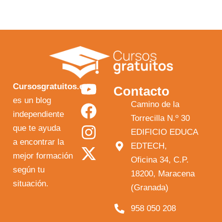
Y
F
I
X
Cursosgratuitos.es
Contacto
o
a
n
-
es un blog
Camino de la
independiente
u
c
s
t
Torrecilla N.º 30
que te ayuda
t
e
t
w
EDIFICIO EDUCA
a encontrar la
EDTECH,
u
b
a
i
mejor formación
Oficina 34, C.P.
b
o
g
t
según tu
18200, Maracena
e
o
r
t
situación.
(Granada)
k
a
e
958 050 208
m
r