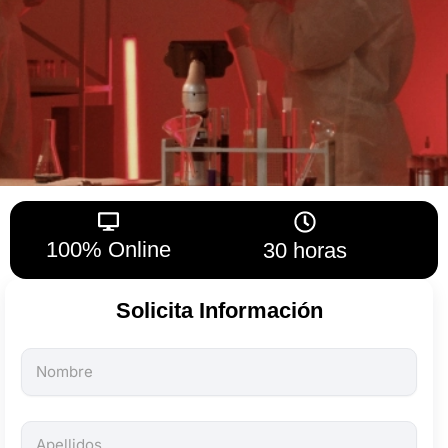
100% Online
30 horas
Solicita Información
Todos
los
campos
son