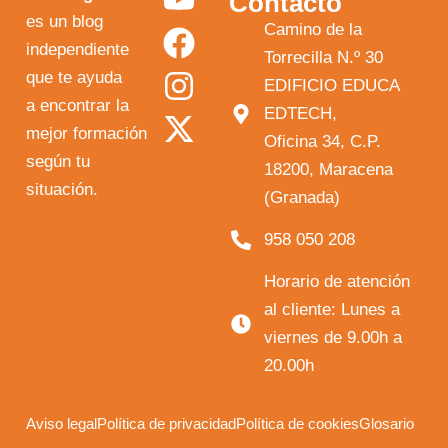
Contacto
o
a
n
-
es un blog
Camino de la
independiente
u
c
s
t
Torrecilla N.º 30
que te ayuda
t
e
t
w
EDIFICIO EDUCA
a encontrar la
EDTECH,
u
b
a
i
mejor formación
Oficina 34, C.P.
b
o
g
t
según tu
18200, Maracena
e
o
r
t
situación.
(Granada)
k
a
e
958 050 208
m
r
Horario de atención
al cliente: Lunes a
viernes de 9.00h a
20.00h
Aviso legal
Política de privacidad
Política de cookies
Glosario