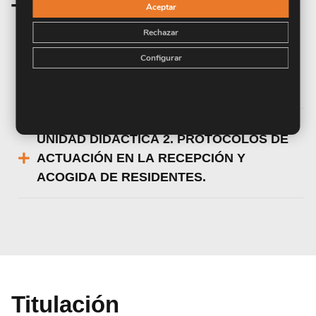
Temario de la materia
Aceptar
Rechazar
UNIDAD DIDÁCTICA 1. INTERVENCIÓN
Configurar
EN LA ATENCIÓN A LAS PERSONAS
DEPENDIENTES Y SU ENTORNO.
UNIDAD DIDÁCTICA 2. PROTOCOLOS DE
ACTUACIÓN EN LA RECEPCIÓN Y
ACOGIDA DE RESIDENTES.
Titulación