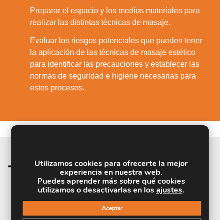
Preparar el espacio y los medios materiales para
2.
realizar las distintas técnicas de masaje.
Evaluar los riesgos potenciales que pueden tener
la aplicación de las técnicas de masaje estético
3.
para identificar las precauciones y establecer las
normas de seguridad e higiene necesarias para
estos procesos.
Utilizamos cookies para ofrecerte la mejor
Temario de la materia
experiencia en nuestra web.
Puedes aprender más sobre qué cookies
utilizamos o desactivarlas en los
ajustes
.
UNIDAD DIDÁCTICA 1. PRINCIPIOS Y
Aceptar
FUNDAMENTOS DEL MASAJE ESTÉTICO