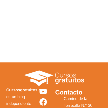
Y
F
I
X
Cursosgratuitos.es
Contacto
o
a
n
-
es un blog
Camino de la
independiente
u
c
s
t
Torrecilla N.º 30