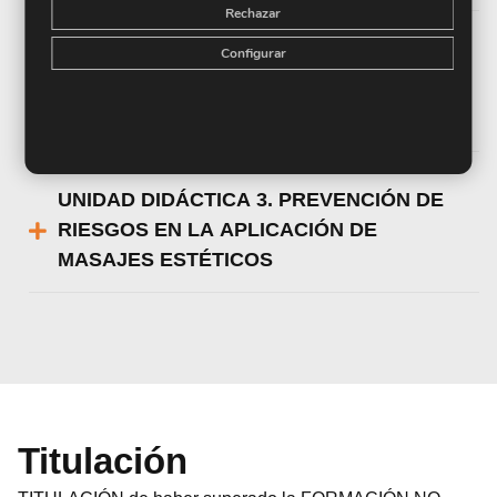
Rechazar
Configurar
UNIDAD DIDÁCTICA 2. LOS MEDIOS, EL
PROFESIONAL Y EL CLIENTE EN EL
MASAJE ESTÉTICO
UNIDAD DIDÁCTICA 3. PREVENCIÓN DE
RIESGOS EN LA APLICACIÓN DE
MASAJES ESTÉTICOS
Titulación