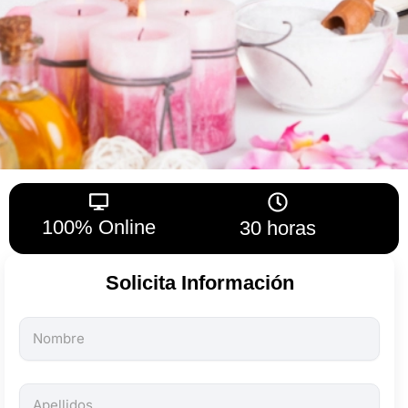
100% Online
30 horas
Solicita Información
Todos
los
campos
son