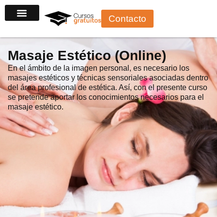
Ir
Contacto
al
contenido
Masaje Estético (Online)
En el ámbito de la imagen personal, es necesario los
masajes estéticos y técnicas sensoriales asociadas dentro
del área profesional de estética. Así, con el presente curso
se pretende aportar los conocimientos necesarios para el
masaje estético.