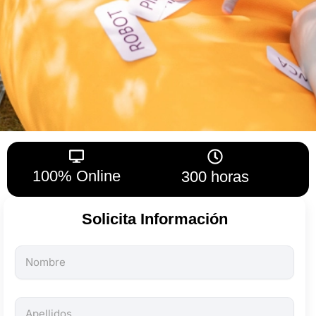
100% Online
300 horas
Solicita Información
Todos
los
campos
son