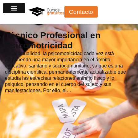
Ir
Contacto
al
contenido
Técnico Profesional en
Psicomotricidad
En la actualidad, la psicomotricidad cada vez está
adquiriendo una mayor importancia en el ámbito
educativo, sanitario y sociocomunitario, ya que es una
disciplina científica, permanentemente actualizable que
estudia las estrechas relaciones entre lo físico y lo
psíquico, pensando en el cuerpo del sujeto y sus
manifestaciones. Por ello, el…
Leer más