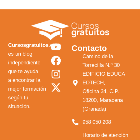
Y
F
I
X
Cursosgratuitos.es
Contacto
o
a
n
-
es un blog
Camino de la
independiente
u
c
s
t
Torrecilla N.º 30
que te ayuda
t
e
t
w
EDIFICIO EDUCA
a encontrar la
EDTECH,
u
b
a
i
mejor formación
Oficina 34, C.P.
b
o
g
t
según tu
18200, Maracena
e
o
r
t
situación.
(Granada)
k
a
e
958 050 208
m
r
Horario de atención