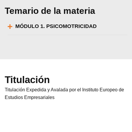
Temario de la materia
MÓDULO 1. PSICOMOTRICIDAD
Utilizamos cookies para ofrecerte la mejor
experiencia en nuestra web.
Puedes aprender más sobre qué cookies
Titulación
utilizamos o desactivarlas en los
ajustes
.
Titulación Expedida y Avalada por el Instituto Europeo de
Aceptar
Estudios Empresariales
Rechazar
Configurar