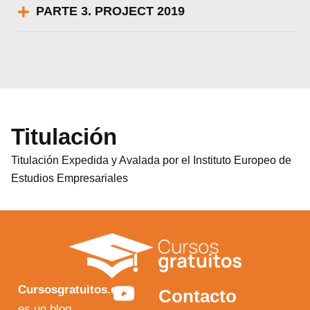
PARTE 3. PROJECT 2019
Titulación
Titulación Expedida y Avalada por el Instituto Europeo de
Estudios Empresariales
Y
F
I
X
Cursosgratuitos.es
Contacto
es un blog