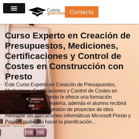
Ir
Contacto
al
contenido
Curso Experto en Creación de
Presupuestos, Mediciones,
Certificaciones y Control de
Costes en Construcción con
Presto
Este Curso Experto en Creación de Presupuestos,
Mediciones, Certificaciones y Control de Costes en
Construcción con Presto le ofrece una formación
especializada en la materia, además el alumno recibirá
una formación en la gestión de proyectos de obra
mediante las aplicaciones informáticas Microsoft Presto y
Project, pudiendo hacer la planificación…
Leer más