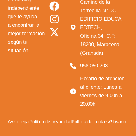
o
a
n
-
Camino de la
independiente
u
c
s
t
Torrecilla N.º 30
que te ayuda
t
e
t
w
EDIFICIO EDUCA
a encontrar la
EDTECH,
u
b
a
i
mejor formación
Oficina 34, C.P.
b
o
g
t
según tu
18200, Maracena
e
o
r
t
situación.
(Granada)
k
a
e
958 050 208
m
r
Horario de atención
al cliente: Lunes a
viernes de 9.00h a
20.00h
Aviso legal
Política de privacidad
Política de cookies
Glosario