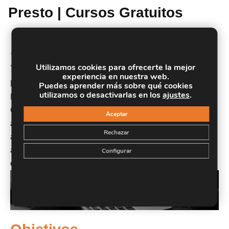
Presto | Cursos Gratuitos
¿Quién puede acceder a la
formación?
Utilizamos cookies para ofrecerte la mejor
experiencia en nuestra web.
Este Curso Experto en Creación de Presupuestos,
Puedes aprender más sobre qué cookies
utilizamos o desactivarlas en los
ajustes
.
Mediciones, Certificaciones y Control de Costes en
Construcción con Presto está dirigido a constructoras,
Aceptar
aparejadores, jefes de obras, jefes de proyectos,
Rechazar
arquitectos, etc. Estudiantes de aparejadores,
arquitectura o estudios similares que deseen formarse en
Configurar
este sector.