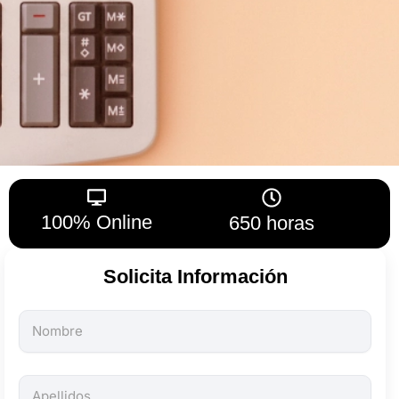
100% Online
650 horas
Solicita Información
Todos
los
campos
son