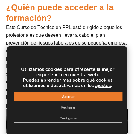
¿Quién puede acceder a la
formación?
Este Curso de Técnico en PRL está dirigido a aquellos
profesionales que deseen llevar a cabo el plan
prevención de riesgos laborales de su pequeña empresa
(menos 6 trabajadores), o cooperar en las tareas de
prevención de riesgos en grandes empresas.
Desempleados, estudiantes y profesionales de los
Utilizamos cookies para ofrecerte la mejor
sectores que deseen formarse o reciclarse en esta
experiencia en nuestra web.
Puedes aprender más sobre qué cookies
especialidad. Opositores que deseen puntuar para
utilizamos o desactivarlas en los
ajustes
.
oposiciones de la administración pública. Además es
Aceptar
interesante para aquellos que deseen especializarse en
prevención de riesgos laborales para directivos.
Rechazar
Configurar