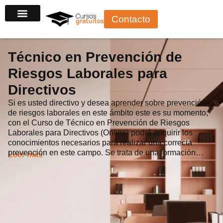
Ir
Contacto
al
contenido
Técnico en Prevención de
Riesgos Laborales para
Directivos
Si es usted directivo y desea aprender sobre prevención
de riesgos laborales en este ámbito este es su momento,
con el Curso de Técnico en Prevención de Riesgos
Laborales para Directivos (Online) podrá adquirir los
conocimientos necesarios para realizar una correcta
prevención en este campo. Se trata de una formación…
Leer más