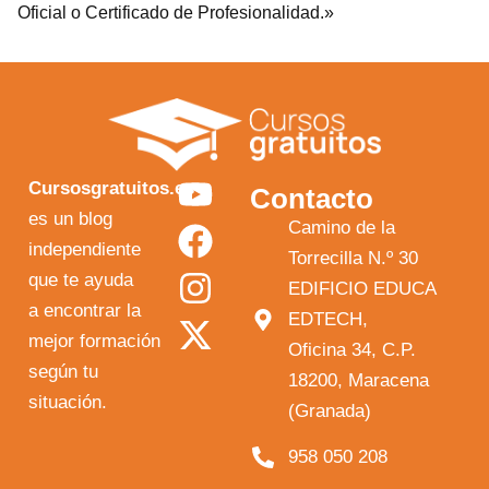
Oficial o Certificado de Profesionalidad.»
Y
F
I
X
Cursosgratuitos.es
Contacto
o
a
n
-
es un blog
Camino de la
independiente
u
c
s
t
Torrecilla N.º 30
que te ayuda
t
e
t
w
EDIFICIO EDUCA
a encontrar la
EDTECH,
u
b
a
i
mejor formación
Oficina 34, C.P.
b
o
g
t
según tu
18200, Maracena
e
o
r
t
situación.
(Granada)
k
a
e
958 050 208
m
r