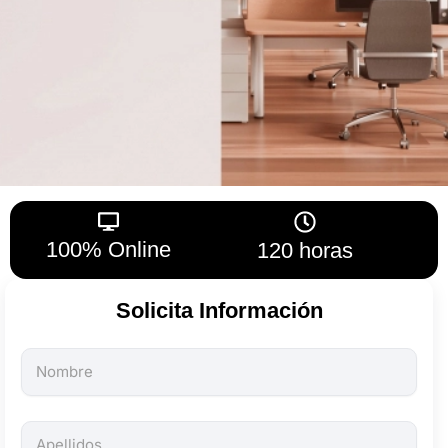
100% Online
120 horas
Solicita Información
Todos
los
campos
son