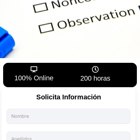
100% Online
200 horas
Solicita Información
Todos
los
campos
son