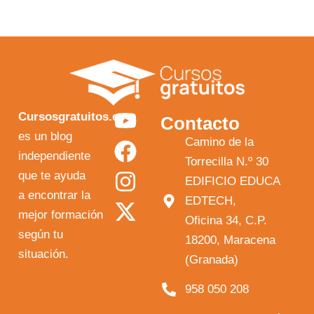
Y
F
I
X
Cursosgratuitos.es
Contacto
o
a
n
-
es un blog
Camino de la
independiente
u
c
s
t
Torrecilla N.º 30
que te ayuda
t
e
t
w
EDIFICIO EDUCA
a encontrar la
EDTECH,
u
b
a
i
mejor formación
Oficina 34, C.P.
b
o
g
t
según tu
18200, Maracena
e
o
r
t
situación.
(Granada)
k
a
e
958 050 208
m
r