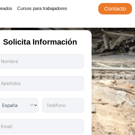
leados
Cursos para trabajadores
Contacto
Solicita Información
odos
os
ampos
on
bligatorios.