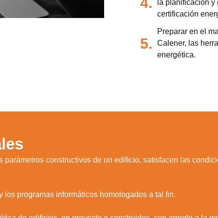
4.
la planificación y
certificación ener
Preparar en el ma
5.
Calener, las her
energética.
les
 parámetros constructivos de un edificio, satisfacen las condi
 los programas informáticos homologados a tal fin.
ética de edificios, en proyecto o construidos, con arreglo a la 