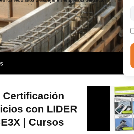
es los requisitos o trabajar en empresas del sector
ejoras energéticas en un grupo de trabajo. El estudio
 será compatible en horarios con tus responsabilidades
energético mediante el uso de las herramientas
.
as
 Certificación
ficios con LIDER
3X | Cursos