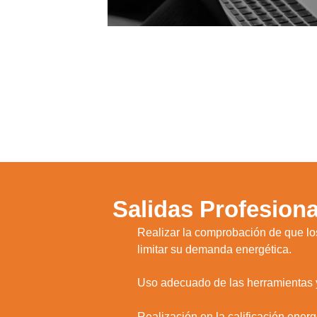
Salidas Profesiona
Realizar la comprobación de que los
1.
limitar su demanda energética.
2.
Uso adecuado de las herramientas y
Realización en la calificación energ