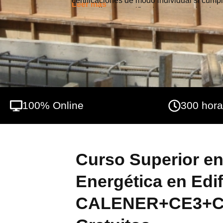
certificaciones de modo individual si cumpl
Leer más
desarrollando certificados y proponiendo m
del curso mediante nuestra metodología te
y llegaras a ser un profesional del sector 
informáticas más habituales de este sector
100% Online
300 hor
Curso Superior en
Energética en Edi
CALENER+CE3+CE