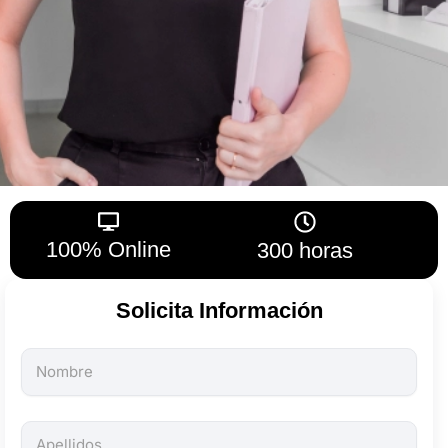
100% Online
300 horas
Solicita Información
Todos
los
campos
son