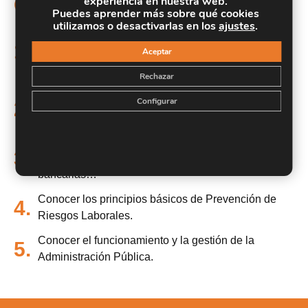
Objetivos
experiencia en nuestra web.
Puedes aprender más sobre qué cookies
utilizamos o desactivarlas en los
ajustes
.
Conocer la organización de una empresa, y cómo
funcionan sus distintos departamentos, las técnicas
1.
Aceptar
de comunicación, los sistemas de clasificación y
archivo de documentos…
Rechazar
Mejorar la técnica de redacción para escribir
Configurar
2.
correctamente cartas, informes…
Adquirir los conocimientos necesarios para el
3.
control de facturas, movimiento de cuentas
bancarias…
Conocer los principios básicos de Prevención de
4.
Riesgos Laborales.
Conocer el funcionamiento y la gestión de la
5.
Administración Pública.