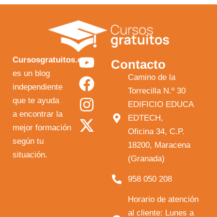
Y
F
I
X
Cursosgratuitos.es
Contacto
o
a
n
-
es un blog
Camino de la
independiente
u
c
s
t
Torrecilla N.º 30
que te ayuda
t
e
t
w
EDIFICIO EDUCA
a encontrar la
EDTECH,
u
b
a
i
mejor formación
Oficina 34, C.P.
b
o
g
t
según tu
18200, Maracena
e
o
r
t
situación.
(Granada)
k
a
e
958 050 208
m
r
Horario de atención
al cliente: Lunes a