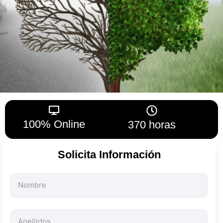
100% Online
370 horas
Solicita Información
Todos
los
campos
son