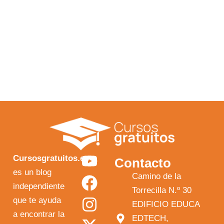
Y
F
I
X
Cursosgratuitos.es
Contacto
o
a
n
-
es un blog
Camino de la
independiente
u
c
s
t
Torrecilla N.º 30
que te ayuda
t
e
t
w
EDIFICIO EDUCA
a encontrar la
EDTECH,
u
b
a
i