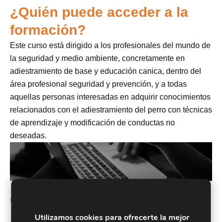
¿Quién puede acceder a la
formación?
Este curso está dirigido a los profesionales del mundo de
la seguridad y medio ambiente, concretamente en
adiestramiento de base y educación canica, dentro del
área profesional seguridad y prevención, y a todas
aquellas personas interesadas en adquirir conocimientos
relacionados con el adiestramiento del perro con técnicas
de aprendizaje y modificación de conductas no
deseadas.
Objetivos
Adiestrar al perro con técnicas de adiestramiento de
Utilizamos cookies para ofrecerte la mejor
1.