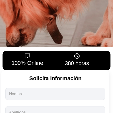
100% Online
380 horas
Solicita Información
Todos
los
campos
son