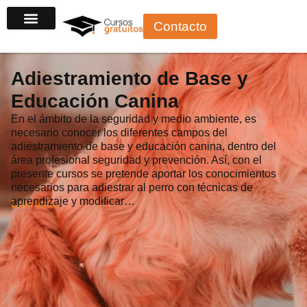
Ir
Contacto
al
contenido
Adiestramiento de Base y
Educación Canina
En el ámbito de la seguridad y medio ambiente, es
necesario conocer los diferentes campos del
adiestramiento de base y educación canina, dentro del
área profesional seguridad y prevención. Así, con el
presente cursos se pretende aportar los conocimientos
necesarios para adiestrar al perro con técnicas de
aprendizaje y modificar…
Leer más