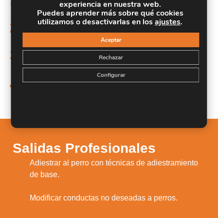
experiencia en nuestra web.
base.
Puedes aprender más sobre qué cookies
utilizamos o desactivarlas en los
ajustes
.
2.
Modificar conductas no deseadas a perros.
Aceptar
3.
Realizar labores de cuidados e higiene canina.
Rechazar
Configurar
Realizar labores de primeros auxilios aplicados a
4.
perros.
Salidas Profesionales
Adiestrar al perro con técnicas de adiestramiento
1.
de base.
2.
Modificar conductas no deseadas a perros.