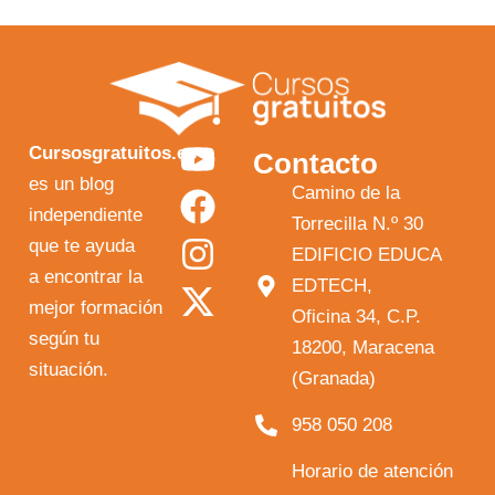
Y
F
I
X
Cursosgratuitos.es
Contacto
o
a
n
-
es un blog
Camino de la
independiente
u
c
s
t
Torrecilla N.º 30
que te ayuda
t
e
t
w
EDIFICIO EDUCA
a encontrar la
EDTECH,
u
b
a
i
mejor formación
Oficina 34, C.P.
b
o
g
t
según tu
18200, Maracena
e
o
r
t
situación.
(Granada)
k
a
e
958 050 208
m
r
Horario de atención