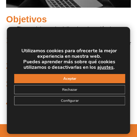
Objetivos
Ejecutar labores de vigilancia y detección de
incendios forestales, mantenimiento de
1.
infraestructuras de prevención y extinción, e informar
Utilizamos cookies para ofrecerte la mejor
a la población.
experiencia en nuestra web.
Puedes aprender más sobre qué cookies
Ejecutar operaciones de extinción de incendios
2.
utilizamos o desactivarlas en los
ajustes
.
forestales.
Aceptar
Realizar labores de apoyo en contingencias en el
3.
medio natural y rural.
Rechazar
Asistir como primer interviniente en caso de
4.
Configurar
accidente o situación de emergencia.