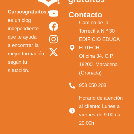
Y
F
I
X
Cursosgratuitos.es
Contacto
o
a
n
-
es un blog
Camino de la
independiente
u
c
s
t
Torrecilla N.º 30
que te ayuda
t
e
t
w
EDIFICIO EDUCA
a encontrar la
EDTECH,
u
b
a
i
mejor formación
Oficina 34, C.P.
b
o
g
t
según tu
18200, Maracena
e
o
r
t
situación.
(Granada)
k
a
e
958 050 208
m
r
Horario de atención
al cliente: Lunes a
viernes de 9.00h a
20.00h