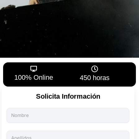
100% Online
450 horas
Solicita Información
Todos
los
campos
son