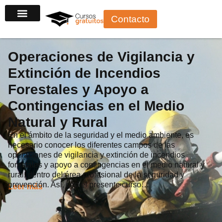
Ir
Contacto
al
contenido
Operaciones de Vigilancia y
Extinción de Incendios
Forestales y Apoyo a
Contingencias en el Medio
Natural y Rural
En el ámbito de la seguridad y el medio ambiente, es
necesario conocer los diferentes campos de las
operaciones de vigilancia y extinción de incendios
forestales y apoyo a contingencias en el medio natural y
rural, dentro del área profesional de la seguridad y
prevención. Así, con el presente curso…
Leer más