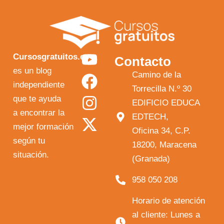
Y
F
I
X
Cursosgratuitos.es
Contacto
o
a
n
-
es un blog
Camino de la
independiente
u
c
s
t
Torrecilla N.º 30
que te ayuda
t
e
t
w
EDIFICIO EDUCA
a encontrar la
EDTECH,
u
b
a
i
mejor formación
Oficina 34, C.P.
b
o
g
t
según tu
18200, Maracena
e
o
r
t
situación.
(Granada)
k
a
e
958 050 208
m
r
Horario de atención
al cliente: Lunes a