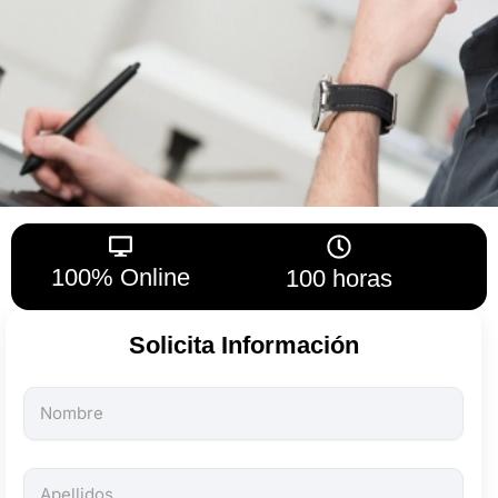
100% Online
100 horas
Solicita Información
Todos
los
campos
son