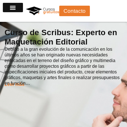
Ir
Contacto
al
contenido
Curso de Scribus: Experto en
Maquetación Editorial
Debido a la gran evolución de la comunicación en los
últimos años se han originado nuevas necesidades
enfocadas en el terreno del diseño gráfico y multimedia
como desarrollar proyectos gráficos a partir de las
especificaciones iniciales del producto, crear elementos
gráficos, maquetas y artes finales o realizar presupuestos
en función…
Leer más