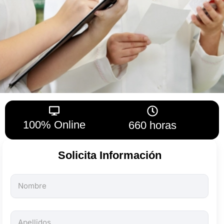
100% Online
660 horas
Solicita Información
Todos
los
campos
son