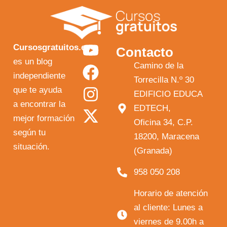
Y
F
I
X
Cursosgratuitos.es
Contacto
o
a
n
-
es un blog
Camino de la
independiente
u
c
s
t
Torrecilla N.º 30
que te ayuda
t
e
t
w
EDIFICIO EDUCA
a encontrar la
EDTECH,
u
b
a
i
mejor formación
Oficina 34, C.P.
b
o
g
t
según tu
18200, Maracena
e
o
r
t
situación.
(Granada)
k
a
e
958 050 208
m
r
Horario de atención
al cliente: Lunes a
viernes de 9.00h a