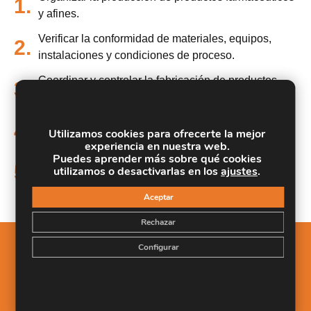
1.
y afines.
Verificar la conformidad de materiales, equipos,
2.
instalaciones y condiciones de proceso.
Coordinar y controlar la fabricación de productos
3.
farmacéuticos y afines.
Garantizar la calidad en la transformación de
4.
Utilizamos cookies para ofrecerte la mejor
productos farmacéuticos y afines.
experiencia en nuestra web.
Puedes aprender más sobre qué cookies
Cumplir y hacer cumplir las normas de seguridad y
5.
utilizamos o desactivarlas en los
ajustes
.
ambientales del proceso farmacéutico y afines.
Aceptar
Rechazar
Configurar
Salidas Profesionales
Organizar la producción de productos
1.
farmacéuticos y afines.