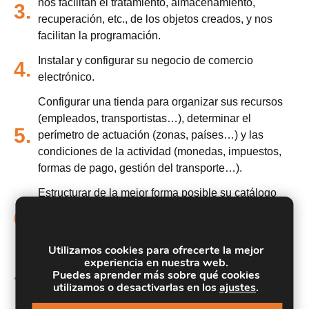
nos facilitan el tratamiento, almacenamiento,
3.
recuperación, etc., de los objetos creados, y nos
facilitan la programación.
Instalar y configurar su negocio de comercio
4.
electrónico.
Configurar una tienda para organizar sus recursos
(empleados, transportistas…), determinar el
5.
perímetro de actuación (zonas, países…) y las
condiciones de la actividad (monedas, impuestos,
formas de pago, gestión del transporte…).
Estructurar de la mejor forma posible su catálogo
definiendo las categorías de productos, las marcas
6.
(fabricantes) y los distribuidores con los que
trabajará.
Utilizamos cookies para ofrecerte la mejor
experiencia en nuestra web.
Concretar los atributos (y sus valores) y las
Puedes aprender más sobre qué cookies
7.
características de los productos que venderá en su
utilizamos o desactivarlas en los
ajustes
.
tienda virtual.