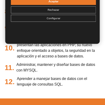
Aceptar
Adquirir una base teórica y práctica en el campo de
8.
Rechazar
la Informática para poder comprender los conceptos
prácticos.
Configurar
Aprender la forma de optimizar las bases de datos y
9.
protegerlas contra posibles agresiones.
Conocer las características especiales que
presentan las aplicaciones en PHP, su nuevo
10.
enfoque orientado a objetos, la seguridad en la
aplicación y el acceso a bases de datos.
Administrar, mantener y diseñar bases de datos
11.
con MYSQL.
Aprender a manejar bases de datos con el
12.
lenguaje de consultas SQL.