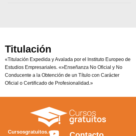
Titulación
«Titulación Expedida y Avalada por el Instituto Europeo de
Estudios Empresariales. «»Enseñanza No Oficial y No
Conducente a la Obtención de un Título con Carácter
Oficial o Certificado de Profesionalidad.»
Y
F
I
X
Cursosgratuitos.es
Contacto