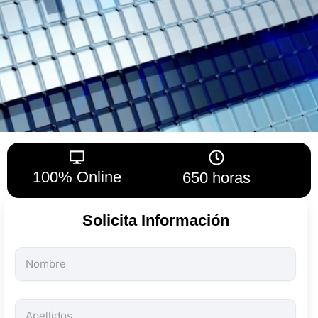
100% Online
650 horas
Solicita Información
Todos
los
campos
son