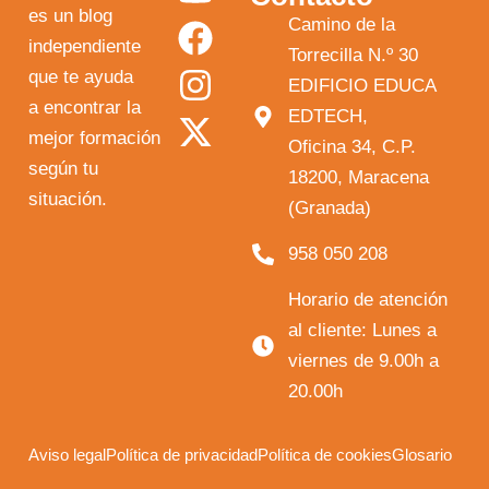
o
a
n
-
es un blog
Camino de la
independiente
u
c
s
t
Torrecilla N.º 30
que te ayuda
t
e
t
w
EDIFICIO EDUCA
a encontrar la
EDTECH,
u
b
a
i
mejor formación
Oficina 34, C.P.
b
o
g
t
según tu
18200, Maracena
e
o
r
t
situación.
(Granada)
k
a
e
958 050 208
m
r
Horario de atención
al cliente: Lunes a
viernes de 9.00h a
20.00h
Aviso legal
Política de privacidad
Política de cookies
Glosario