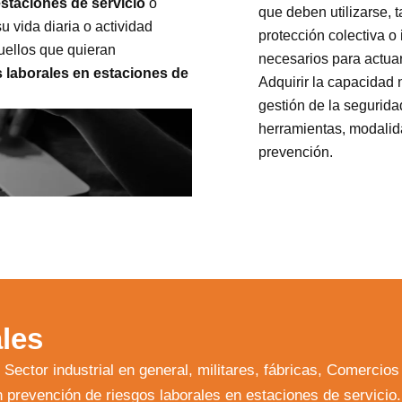
staciones de servicio
o
que deben utilizarse, 
 vida diaria o actividad
protección colectiva o 
uellos que quieran
necesarios para actua
 laborales en estaciones de
Adquirir la capacidad 
gestión de la segurid
herramientas, modalid
prevención.
les
 Sector industrial en general, militares, fábricas, Comerci
 prevención de riesgos laborales en estaciones de servicio.