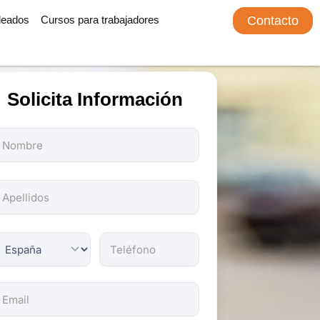
leados
Cursos para trabajadores
Contacto
Solicita Información
odos
os
ampos
on
bligatorios.