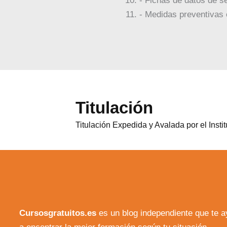
- Fichas de datos de s
- Medidas preventivas 
Titulación
Titulación Expedida y Avalada por el Inst
Cursosgratuitos.es
es un blog independiente que te 