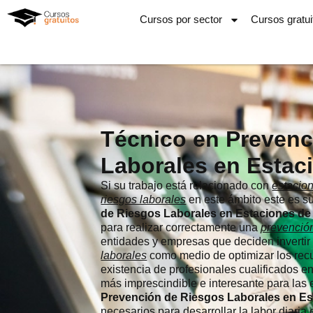
Ir
Cursos por sector
Cursos gratui
al
contenido
Técnico en Prevenc
Laborales en Estac
Si su trabajo está relacionado con
estacion
riesgos laborales
en este ámbito este es s
de Riesgos Laborales en Estaciones de
para realizar correctamente una
prevenció
entidades y empresas que deciden inverti
laborales
como medio de optimizar los recur
existencia de profesionales cualificados e
más imprescindible e interesante para las
Prevención de Riesgos Laborales en Es
necesarios para desarrollar la labor diaria