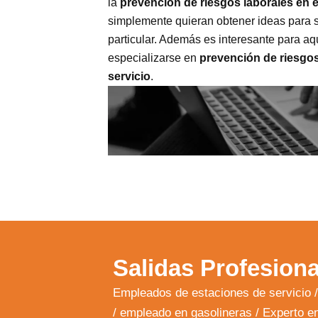
la
prevención de riesgos laborales en e
simplemente quieran obtener ideas para su
particular. Además es interesante para aq
especializarse en
prevención de riesgos
servicio
.
Salidas Profesiona
Empleados de estaciones de servicio /
/ empleado en gasolineras / Experto en