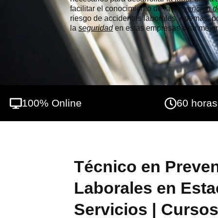
facilitar el conocimiento de la
prevención d
riesgo de accidentes laborales. Además, p
la
seguridad
en estas empresas o su mejora
100% Online
60 horas
Técnico en Preve
Laborales en Esta
Servicios | Cursos