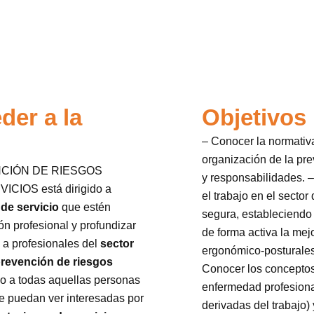
der a la
Objetivos
– Conocer la normativ
organización de la pre
NCIÓN DE RIESGOS
y responsabilidades. –
IOS está dirigido a
el trabajo en el secto
de servicio
que estén
segura, estableciendo
ón profesional y profundizar
de forma activa la mej
 a profesionales del
sector
ergonómico-posturales,
revención de riesgos
Conocer los conceptos 
ido a todas aquellas personas
enfermedad profesional
se puedan ver interesadas por
derivadas del trabajo)