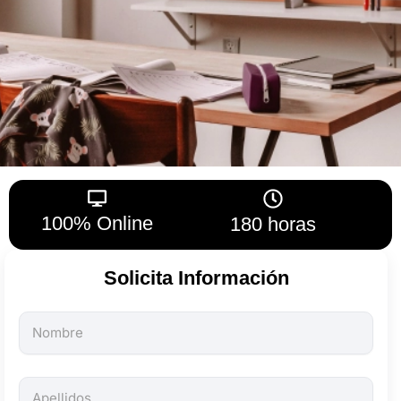
100% Online
180 horas
Solicita Información
Todos
los
campos
son