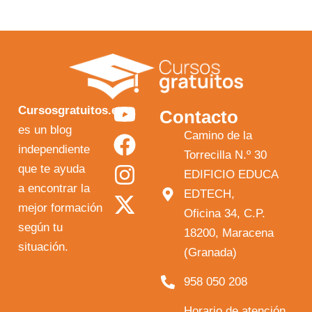
Y
F
I
X
Cursosgratuitos.es
Contacto
o
a
n
-
es un blog
Camino de la
independiente
u
c
s
t
Torrecilla N.º 30
que te ayuda
t
e
t
w
EDIFICIO EDUCA
a encontrar la
EDTECH,
u
b
a
i
mejor formación
Oficina 34, C.P.
b
o
g
t
según tu
18200, Maracena
e
o
r
t
situación.
(Granada)
k
a
e
958 050 208
m
r
Horario de atención