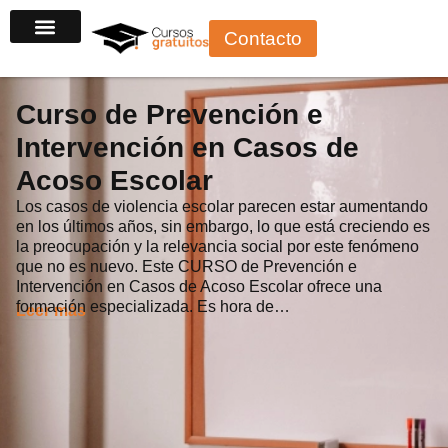
Ir
Contacto
al
contenido
Curso de Prevención e
Intervención en Casos de
Acoso Escolar
Los casos de violencia escolar parecen estar aumentando
en los últimos años, sin embargo, lo que está creciendo es
la preocupación y la relevancia social por este fenómeno
que no es nuevo. Este CURSO de Prevención e
Intervención en Casos de Acoso Escolar ofrece una
formación especializada. Es hora de…
Leer más