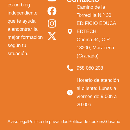
o
a
n
-
es un blog
Camino de la
independiente
u
c
s
t
Torrecilla N.º 30
que te ayuda
t
e
t
w
EDIFICIO EDUCA
a encontrar la
EDTECH,
u
b
a
i
mejor formación
Oficina 34, C.P.
b
o
g
t
según tu
18200, Maracena
e
o
r
t
situación.
(Granada)
k
a
e
958 050 208
m
r
Horario de atención
al cliente: Lunes a
viernes de 9.00h a
20.00h
Aviso legal
Política de privacidad
Política de cookies
Glosario