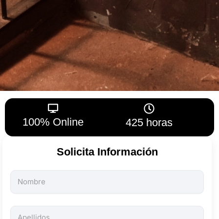
100% Online
425 horas
Solicita Información
Todos
los
campos
son