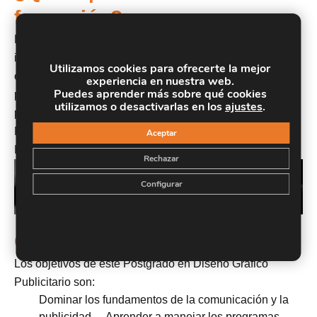
formación?
Este curso está dirigido para todas aquellas personas
interesadas en el mundo del diseño gráfico publicitario
Utilizamos cookies para ofrecerte la mejor
en general, con o sin conocimientos previos. También
experiencia en nuestra web.
Puedes aprender más sobre qué cookies
puede resultar interesante para aquellos usuarios de
utilizamos o desactivarlas en los
ajustes
.
programas como Photoshop, Indesign, Illustrator,
Freehand, CorelDraw, Pagemaker, Quarkxpress, y
Aceptar
Fireworks.
Rechazar
Configurar
Objetivos
Los objetivos de este Postgrado en Diseño Gráfico
Publicitario son:
Dominar los fundamentos de la comunicación y la
publicidad. – Aprender a manejar los programas