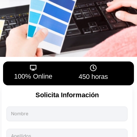
100% Online
450 horas
Solicita Información
Todos
los
campos
son