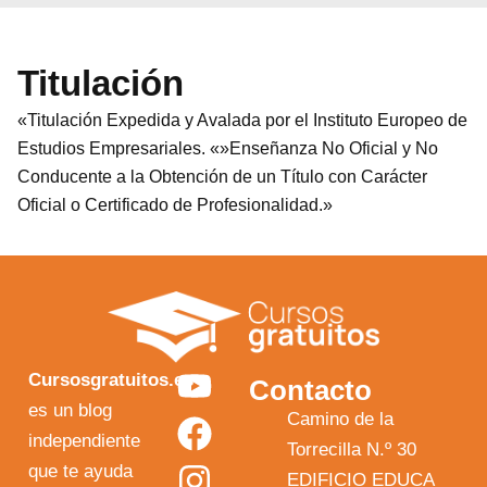
Titulación
«Titulación Expedida y Avalada por el Instituto Europeo de
Estudios Empresariales. «»Enseñanza No Oficial y No
Conducente a la Obtención de un Título con Carácter
Oficial o Certificado de Profesionalidad.»
Y
F
I
X
Cursosgratuitos.es
Contacto
o
a
n
-
es un blog
Camino de la
independiente
u
c
s
t
Torrecilla N.º 30
que te ayuda
t
e
t
w
EDIFICIO EDUCA