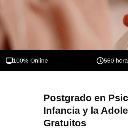
personalidad y en la dificultad de establec
con los adultos. El objetivo del Postgrado 
Titulación + 10 Créditos ECTS) pretende da
periodos vitales y la repercusión social y p
conocimiento sobre los cambios psicológico
comportamiento, aprendizaje, socializació
100% Online
550 hor
Postgrado en Psic
Infancia y la Adol
Gratuitos