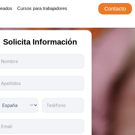
leados
Cursos para trabajadores
Contacto
Solicita Información
odos
os
ampos
on
bligatorios.