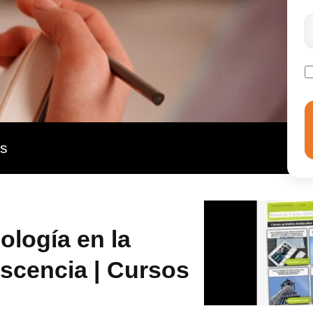
er relaciones adaptativas con su entorno, sobre todo
en Psicología en la Infancia y la Adolescencia (Triple
r a conocer las características principales de estos
sicológica que tiene sobre el sujeto, ofrece un amplio
s, físicos y sociales y cómo estos influyen en el
n… del niño.
as
ología en la
escencia | Cursos