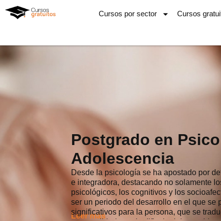
Ir
Cursos por sector
Cursos gratui
al
contenido
Postgrado en Psicol
Adolescencia
Desde la psicología se ha apostado por def
e integradora, destacando no solamente lo
psicológicos, los cognitivos y los socioafec
ser un periodo del desarrollo en el que s
significativos para la persona, que se trad
Leer más