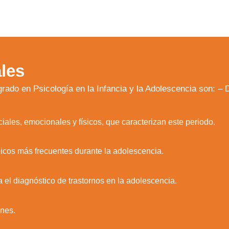
les
grado en Psicología en la Infancia y la Adolescencia son: – 
iales, emocionales y físicos, que caracterizan este periodo.
gicos más frecuentes durante la adolescencia.
a el diagnóstico de trastornos en la adolescencia.
zamos cookies para ofrecerte la mejor experiencia en nuestr
ones.
aprender más sobre qué cookies utilizamos o desactivarla
ajustes
.