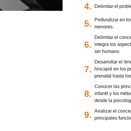
4.
Delimitar el prob
Profundizar en lo
5.
menores.
Delimitar el conc
6.
integra los aspect
ser humano.
Desarrollar el iti
7.
hincapié en los p
prenatal hasta lo
Conocer las princ
8.
infantil y los mé
desde la psicolog
Analizar el conce
9.
principales funcio