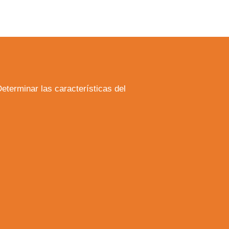
Determinar las características del
a web.
s en los