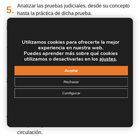
Analizar las pruebas judiciales, desde su concepto
5.
hasta la práctica de dicha prueba.
6.
Analizar cómo valorar la prueba pericial.
Utilizamos cookies para ofrecerte la mejor
Definir y clasificar los tipos de accidentes de tráfico
experiencia en nuestra web.
7.
que se producen, así como relacionar los elementos
Puedes aprender más sobre qué cookies
que intervienen dentro de este suceso.
utilizamos o desactivarlas en los
ajustes
.
Describir el procedimiento de investigación de los
Aceptar
elementos intervinientes en los accidentes de
8.
Rechazar
tráfico, así como los procedimientos de
reconstrucción de accidentes de tráfico.
Configurar
Introducir los principios de la biomecánica en el
análisis de los accidentes de tráfico, a partir de los
9.
principios básicos y la aplicación de los mismos en
el impacto y demás factores del accidente de
circulación.