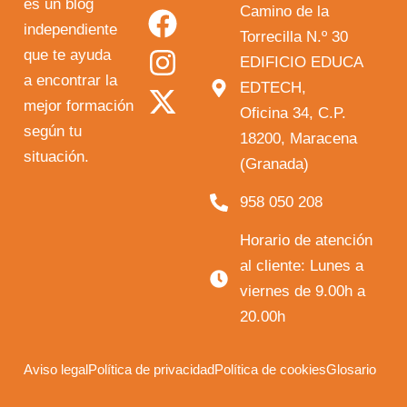
o
a
n
-
es un blog
Camino de la
independiente
u
c
s
t
Torrecilla N.º 30
que te ayuda
t
e
t
w
EDIFICIO EDUCA
a encontrar la
EDTECH,
u
b
a
i
mejor formación
Oficina 34, C.P.
b
o
g
t
según tu
18200, Maracena
e
o
r
t
situación.
(Granada)
k
a
e
958 050 208
m
r
Horario de atención
al cliente: Lunes a
viernes de 9.00h a
20.00h
Aviso legal
Política de privacidad
Política de cookies
Glosario