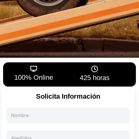
100% Online
425 horas
Solicita Información
Todos
los
campos
son