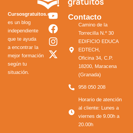
Y
F
I
X
Cursosgratuitos.es
Contacto
o
a
n
-
es un blog
Camino de la
independiente
u
c
s
t
Torrecilla N.º 30
que te ayuda
t
e
t
w
EDIFICIO EDUCA
a encontrar la
EDTECH,
u
b
a
i
mejor formación
Oficina 34, C.P.
b
o
g
t
según tu
18200, Maracena
e
o
r
t
situación.
(Granada)
k
a
e
958 050 208
m
r
Horario de atención
al cliente: Lunes a
viernes de 9.00h a
20.00h