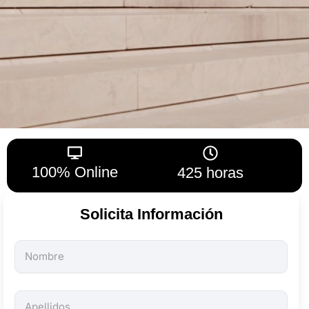
100% Online
425 horas
Solicita Información
Todos
los
campos
son