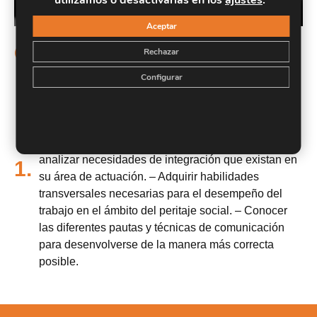
utilizamos o desactivarlas en los
ajustes
.
Aceptar
Objetivos
Rechazar
Conocer los ámbitos de actuación de un Perito
Configurar
Judicial – Adquirir los conocimientos, habilidades y
actitudes que deberá poner en práctica el alumno a
la hora de desempeñar sus funciones como Perito
en el ámbito social. – Capacitar al alumno para
analizar necesidades de integración que existan en
1.
su área de actuación. – Adquirir habilidades
transversales necesarias para el desempeño del
trabajo en el ámbito del peritaje social. – Conocer
las diferentes pautas y técnicas de comunicación
para desenvolverse de la manera más correcta
posible.