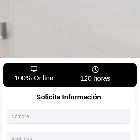
100% Online
120 horas
Solicita Información
Todos
los
campos
son