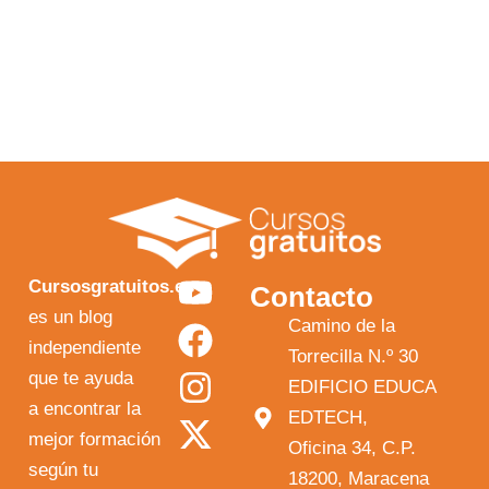
Y
F
I
X
Cursosgratuitos.es
Contacto
o
a
n
-
es un blog
Camino de la
independiente
u
c
s
t
Torrecilla N.º 30
que te ayuda
t
e
t
w
EDIFICIO EDUCA
a encontrar la
EDTECH,
u
b
a
i
mejor formación
Oficina 34, C.P.
b
o
g
t
según tu
18200, Maracena