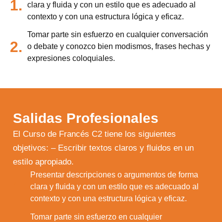
1.
clara y fluida y con un estilo que es adecuado al
contexto y con una estructura lógica y eficaz.
Tomar parte sin esfuerzo en cualquier conversación
2.
o debate y conozco bien modismos, frases hechas y
expresiones coloquiales.
Salidas Profesionales
El Curso de Francés C2 tiene los siguientes
objetivos: – Escribir textos claros y fluidos en un
estilo apropiado.
Utilizamos cookies para ofrecerte la mejor
experiencia en nuestra web.
Presentar descripciones o argumentos de forma
Puedes aprender más sobre qué cookies
1.
clara y fluida y con un estilo que es adecuado al
utilizamos o desactivarlas en los
ajustes
.
contexto y con una estructura lógica y eficaz.
Aceptar
Tomar parte sin esfuerzo en cualquier