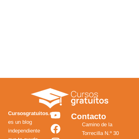
Y
F
I
X
Cursosgratuitos.es
Contacto
o
a
n
-
es un blog
Camino de la
independiente
u
c
s
t
Torrecilla N.º 30