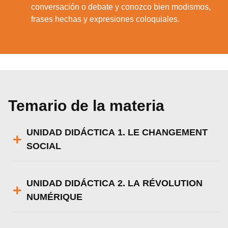
2.
Rechazar
conversación o debate y conozco bien modismos,
frases hechas y expresiones coloquiales.
Configurar
Temario de la materia
UNIDAD DIDÁCTICA 1. LE CHANGEMENT
SOCIAL
UNIDAD DIDÁCTICA 2. LA RÉVOLUTION
NUMÉRIQUE