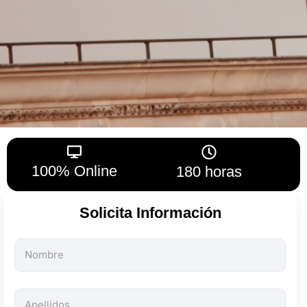
100% Online
180 horas
Solicita Información
Todos
los
campos
son