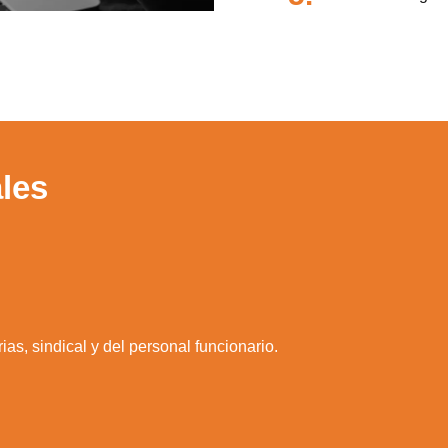
les
zamos cookies para ofrecerte la mejor experiencia en nuestr
aprender más sobre qué cookies utilizamos o desactivarla
ajustes
.
Aceptar
Rechazar
Configurar
as, sindical y del personal funcionario.