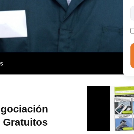
as
egociación
 Gratuitos