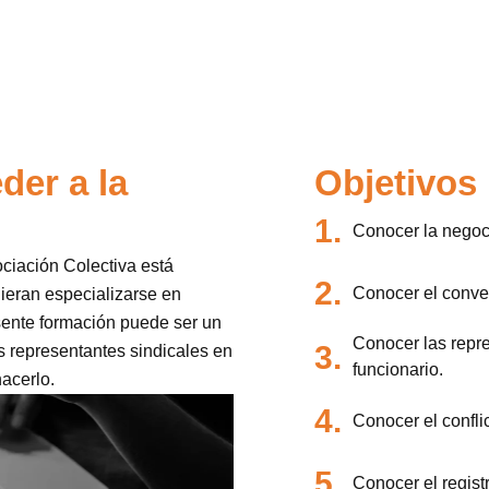
der a la
Objetivos
1.
Conocer la negoci
ociación Colectiva está
2.
Conocer el conven
uieran especializarse en
sente formación puede ser un
Conocer las repre
3.
 representantes sindicales en
funcionario.
acerlo.
4.
Conocer el conflic
5.
Conocer el regist