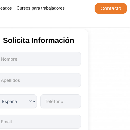
leados
Cursos para trabajadores
Contacto
Solicita Información
odos
os
ampos
on
bligatorios.