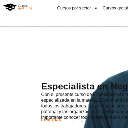
Ir
Cursos por sector
Cursos gratui
al
contenido
Especialista en Neg
Con el presente curso de Especialista en 
especializada en la materia. En el mundo 
todos los trabajadores. Las negociaciones 
patronal y las organizaciones de trabajado
importante conocer todo lo relacionado co
Leer más
negociaciones fructíferas.