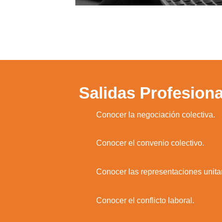
Salidas Profesiona
1.
Conocer la negociación colectiva.
Utili
2.
Conocer el convenio colectivo.
Puedes 
3.
Conocer las representaciones unitari
4.
Conocer el conflicto laboral.