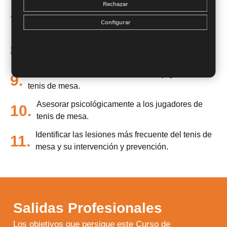
Rechazar
Aprender los aspectos metodológicos del proceso
7.
Configurar
de enseñanza-aprendizaje en tenis de mesa.
8.
Llevar a cabo ejercicios de calentamiento.
Realizar una evaluación física en los jugadores de
9.
tenis de mesa.
Asesorar psicológicamente a los jugadores de
10.
tenis de mesa.
Identificar las lesiones más frecuente del tenis de
11.
mesa y su intervención y prevención.
Salidas Profesionales
Los objetivos que persigue este Curso de