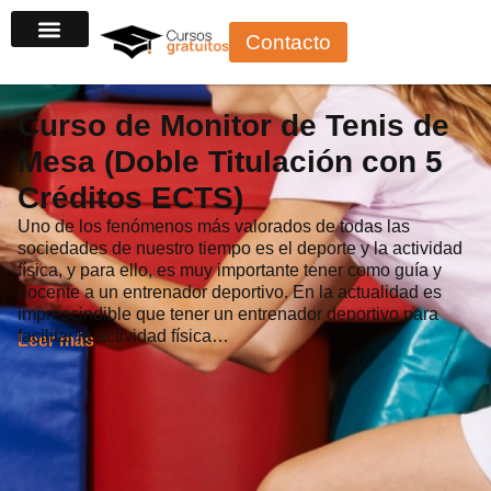
Ir
Contacto
al
contenido
Curso de Monitor de Tenis de
Mesa (Doble Titulación con 5
Créditos ECTS)
Uno de los fenómenos más valorados de todas las
sociedades de nuestro tiempo es el deporte y la actividad
física, y para ello, es muy importante tener como guía y
docente a un entrenador deportivo. En la actualidad es
imprescindible que tener un entrenador deportivo para
facilitar la actividad física…
Leer más