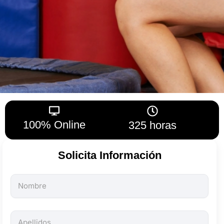
100% Online
325 horas
Solicita Información
Todos
los
campos
son