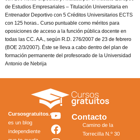
de Estudios Empresariales – Titulación Universitaria en
Entrenador Deportivo con 5 Créditos Universitarios ECTS
con 125 horas.. Curso puntuable como méritos para
oposiciones de acceso a la función pública docente en
todas las CC. AA., según R.D. 276/2007 de 23 de febrero
(BOE 2/3/2007). Éste se lleva a cabo dentro del plan de
formación permanente del profesorado de la Universidad
Antonio de Nebrija
Y
F
I
X
Cursosgratuitos.es
Contacto
o
a
n
-
es un blog
Camino de la
independiente
u
c
s
t
Torrecilla N.º 30