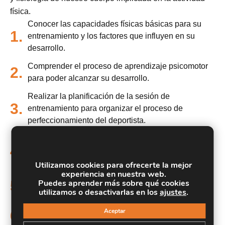
física.
Conocer las capacidades físicas básicas para su
1.
entrenamiento y los factores que influyen en su
desarrollo.
Comprender el proceso de aprendizaje psicomotor
2.
para poder alcanzar su desarrollo.
Realizar la planificación de la sesión de
3.
entrenamiento para organizar el proceso de
perfeccionamiento del deportista.
Conocer las posibles lesiones y riesgos que pueden
4.
sufrir los deportistas, y como socorrer ante una
situación de primeros auxilios.
Utilizamos cookies para ofrecerte la mejor
experiencia en nuestra web.
Puedes aprender más sobre qué cookies
5.
Aprender el reglamento de Tenis de Mesa.
utilizamos o desactivarlas en los
ajustes
.
Conocer el aprendizaje del entrenamiento con
Aceptar
6.
multibolas.