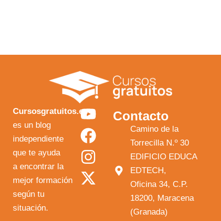
Y
F
I
X
Cursosgratuitos.es
Contacto
o
a
n
-
es un blog
Camino de la
independiente
u
c
s
t
Torrecilla N.º 30
que te ayuda
t
e
t
w
EDIFICIO EDUCA
a encontrar la
EDTECH,
u
b
a
i
mejor formación
Oficina 34, C.P.
b
o
g
t
según tu
18200, Maracena
e
o
r
t
situación.
(Granada)