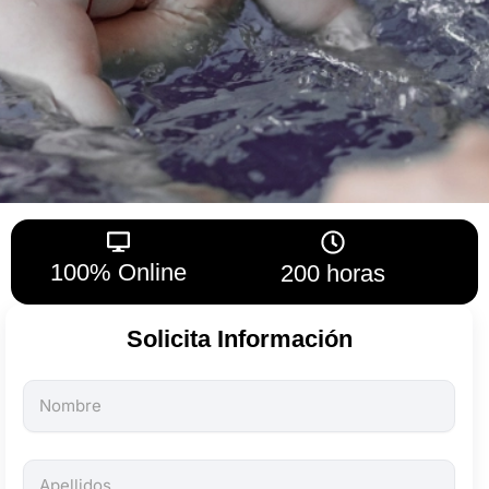
100% Online
200 horas
Solicita Información
Todos
los
campos
son