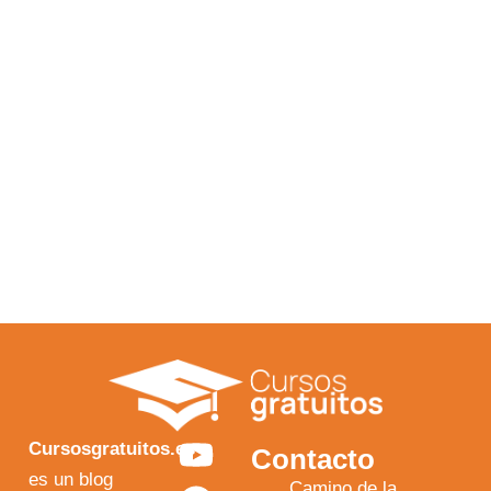
Y
F
I
X
Cursosgratuitos.es
Contacto
o
a
n
-
es un blog
Camino de la