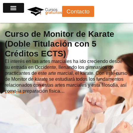
Ir
Contacto
al
contenido
Curso de Monitor de Karate
(Doble Titulación con 5
Créditos ECTS)
El interés en las artes marciales ha ido creciendo desde
su entrada en Occidente, llenando los gimnasios de
practicantes de este arte marcial, el karate. Con este curso
de Monitor de karate se estudiará todos los fundamentos
relacionados con estas artes marciales y esta filosofía, así
como la preparación física…
Leer más