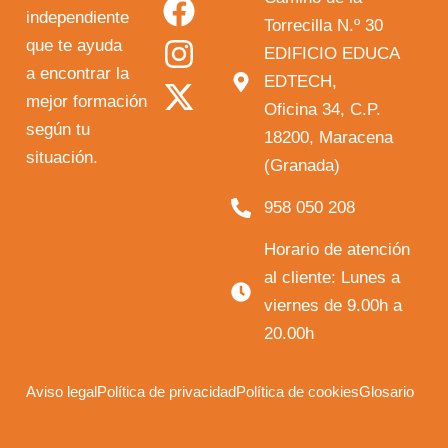
independiente
u
c
s
t
Torrecilla N.º 30
que te ayuda
t
e
t
w
EDIFICIO EDUCA
a encontrar la
EDTECH,
u
b
a
i
mejor formación
Oficina 34, C.P.
b
o
g
t
según tu
18200, Maracena
e
o
r
t
situación.
(Granada)
k
a
e
958 050 208
m
r
Horario de atención
al cliente: Lunes a
viernes de 9.00h a
20.00h
Aviso legal
Política de privacidad
Política de cookies
Glosario