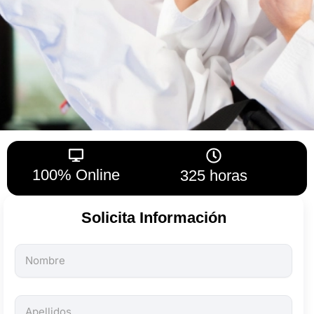
100% Online
325 horas
Solicita Información
Todos
los
campos
son