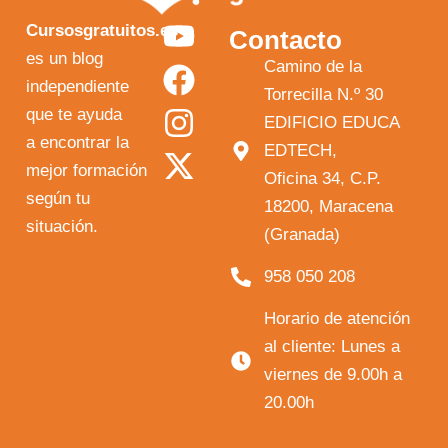
Y
F
I
X
Cursosgratuitos.es
Contacto
o
a
n
-
es un blog
Camino de la
independiente
u
c
s
t
Torrecilla N.º 30
que te ayuda
t
e
t
w
EDIFICIO EDUCA
a encontrar la
EDTECH,
u
b
a
i
mejor formación
Oficina 34, C.P.
b
o
g
t
según tu
18200, Maracena
e
o
r
t
situación.
(Granada)
k
a
e
958 050 208
m
r
Horario de atención
al cliente: Lunes a
viernes de 9.00h a
20.00h