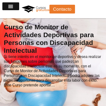
Ir
Contacto
al
contenido
Curso de Monitor de
Actividades Deportivas para
Personas con Discapacidad
Intelectual
Si tiene interés en el monitoraje deportivo y desea realizar
sus funciones sobre personas que padezcan
discapacidad intelectual este es su momento, con el
Curso de Monitor de Actividades Deportivas para
Personas con Discapacidad Intelectual podrá adquirir las
técnicas oportunas para desarrollar esta labor con éxito.
Este Curso pretende aportar…
Leer más