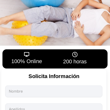
100% Online
200 horas
Solicita Información
Todos
los
campos
son