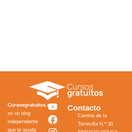
Y
F
I
X
Cursosgratuitos.es
Contacto
o
a
n
-
es un blog
Camino de la
independiente
u
c
s
t
Torrecilla N.º 30
que te ayuda